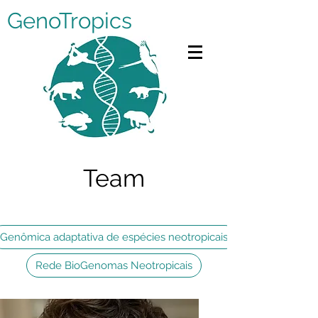
GenoTropics
Team
Filter by Project
Genômica adaptativa de espécies neotropicais
Rede BioGenomas Neotropicais